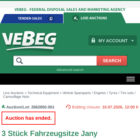
MY ACCOUNT
Advanced search
Live-Auctions
»
Technical Equipment
»
Vehicle Spareparts / Engines / Tyres / Tire sets /
Camouflage Nets
Auction/Lot:
2662850.001
Bidding closure:
10.07.2026, 12:00 h
Auction has ended.
3 Stück Fahrzeugsitze Jany