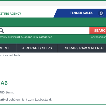
rrently running
31 Auctions
in
17 categories
Advanced s
PMENT
AIRCRAFT / SHIPS
SCRAP / RAW MATERIAL
chines and Tools
 A6
780 1/min.
dartikel gehören nicht zum Losbestand.