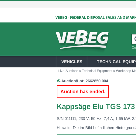
Cu
VEHICLES
TECHNICAL EQUI
Live-Auctions
»
Technical Equipment
»
Workshop Ma
Auction/Lot:
2662850.004
Auction has ended.
Kappsäge Elu TGS 173
S/N 011111; 230 V, 50 Hz, 7,4 A, 1,65 kW, 2.
Hinweis: Die im Bild befindlichen Hintergrun