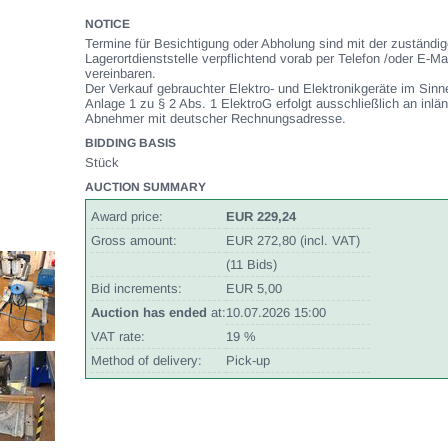
NOTICE
Termine für Besichtigung oder Abholung sind mit der zuständi
Lagerortdienststelle verpflichtend vorab per Telefon /oder E-Ma
vereinbaren.
Der Verkauf gebrauchter Elektro- und Elektronikgeräte im Sinn
Anlage 1 zu § 2 Abs. 1 ElektroG erfolgt ausschließlich an inlä
Abnehmer mit deutscher Rechnungsadresse.
BIDDING BASIS
Stück
AUCTION SUMMARY
Award price:
EUR 229,24
Gross amount:
EUR 272,80 (incl. VAT)
(11 Bids)
Bid increments:
EUR 5,00
Auction has ended
at:
10.07.2026 15:00
VAT rate:
19 %
Method of delivery:
Pick-up