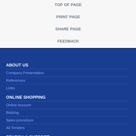
TOP OF PAGE
PRINT PAGE
SHARE PAGE
FEEDBACK
ABOUT US
Company Presentation
References
Links
ONLINE SHOPPING
Online Account
Bidding
Sales procedure
All Tenders