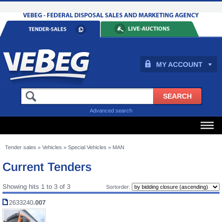
MY ACCOUNT
Advanced search
Tender sales
»
Vehicles
»
Special Vehicles
»
MAN
Current Tenders
Showing hits 1 to 3 of 3
Sortorder:
2633240
.007