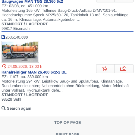
Saugwagen MAN TGS 28.360 6x2
EZ: 03/08, ca. 451.000 km
Motorleistung 165 kW; Tollense Saug-Druck-Aufbau D/MV/101-91,
Hochdruckpumpe Speck NP25/50-120, Tankinhalt 13 m3, Schlauchlänge
ca. 16 m, Klimaanlage, Automatikgetriebe; ...
STANDORT / LAGERORT
99817 Eisenach
2635140
.030
24.08.2026, 13:00 h
Kanalreiniger MAN 26.400 6x2-2 BL
EZ: 11/07, ca. 339.000 km
Motorleistung 294 kW; Leistikow Saug- und Spülaufbau, Klimaanlage,
Rundumkennleuchten; Nebenantrieb ohne Rückmeldung, Motor fehlerhaft
unter Volllast, Hydrauliktank defe...
STANDORT / LAGERORT
98528 Suhl
Search again
TOP OF PAGE
PRINT PAGE