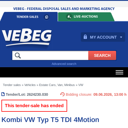
MY ACCOUNT
Advanced search
Tender sales
»
Vehicles
»
Estate Cars, Van, Minibus
»
VW
Tender/Lot:
2624230.030
Bidding closure:
09.06.2026, 13:00 h
This tender-sale has ended
Kombi VW Typ T5 TDI 4Motion