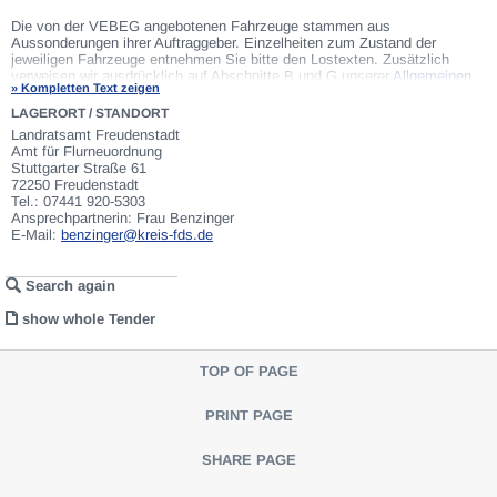
Die von der VEBEG angebotenen Fahrzeuge stammen aus
Aussonderungen ihrer Auftraggeber. Einzelheiten zum Zustand der
jeweiligen Fahrzeuge entnehmen Sie bitte den Lostexten. Zusätzlich
verweisen wir ausdrücklich auf Abschnitte B und G unserer
Allgemeinen
» Kompletten Text zeigen
Geschäftsbedingungen
(AGB). Fahrzeuge die nach Einschätzung der
VEBEG der Ausfuhrgenehmigungspflicht unterliegen, sind mit Verweis auf
LAGERORT / STANDORT
die Punkte E3 und E4 unserer AGB entsprechend gekennzeichnet. Zum
Landratsamt Freudenstadt
Gebotspreis kommt die gesetzliche Umsatzsteuer hinzu. Die
Amt für Flurneuordnung
Differenzbesteuerung gemäß § 25a UStG wird nur angewendet, wenn dies
Stuttgarter Straße 61
ausdrücklich in der jeweiligen Ausschreibung angegeben ist.
72250 Freudenstadt
Tel.: 07441 920-5303
Ansprechpartnerin: Frau Benzinger
E-Mail:
benzinger@kreis-fds.de
Search again
show whole Tender
TOP OF PAGE
PRINT PAGE
SHARE PAGE