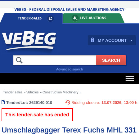
MY ACCOUNT
Advanced search
Tender sales
»
Vehicles
»
Construction Machinery
»
Tender/Lot:
2629140.010
Bidding closure:
13.07.2026, 13:00 h
This tender-sale has ended
Umschlagbagger Terex Fuchs MHL 331