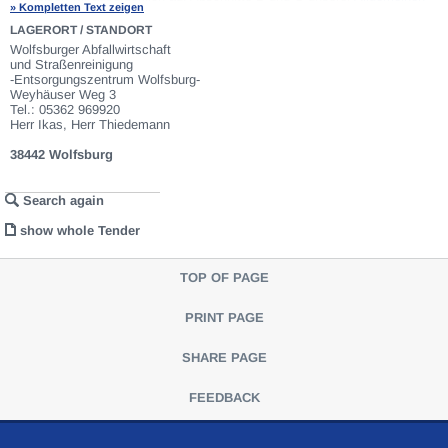
» Kompletten Text zeigen
Geschäftsbedingungen
(AGB). Fahrzeuge die nach Einschätzung der
VEBEG der Ausfuhrgenehmigungspflicht unterliegen, sind mit Verweis auf
LAGERORT / STANDORT
die Punkte E3 und E4 unserer AGB entsprechend gekennzeichnet. Zum
Wolfsburger Abfallwirtschaft
Gebotspreis kommt die gesetzliche Umsatzsteuer hinzu. Die
und Straßenreinigung
Differenzbesteuerung gemäß § 25a UStG wird nur angewendet, wenn dies
-Entsorgungszentrum Wolfsburg-
ausdrücklich in der jeweiligen Ausschreibung angegeben ist.
Weyhäuser Weg 3
Tel.: 05362 969920
Herr Ikas, Herr Thiedemann
38442 Wolfsburg
Search again
show whole Tender
TOP OF PAGE
PRINT PAGE
SHARE PAGE
FEEDBACK